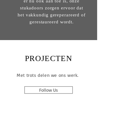
er nu ook aan toe is, onze
stukadoors zorgen ervoor dat
het vakkundig gereperareerd of
gerestaureerd wordt.
PROJECTEN
Met trots delen we ons werk.
Follow Us