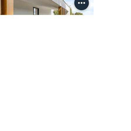
Neem contact op
BENIEUWD NAAR DE MOGELIJKHEDEN VOOR
UW PROJECT?